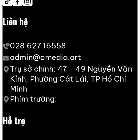
Liên hệ
028 627 16558
admin@omedia.art
Trụ sở chính: 47 - 49 Nguyễn Văn
Kỉnh, Phường Cát Lái, TP Hồ Chí
Minh
Phim trường:
Hỗ trợ