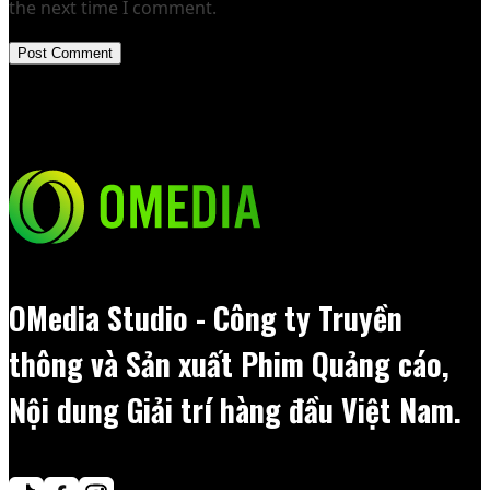
the next time I comment.
OMedia Studio - Công ty Truyền
thông và Sản xuất Phim Quảng cáo,
Nội dung Giải trí hàng đầu Việt Nam.