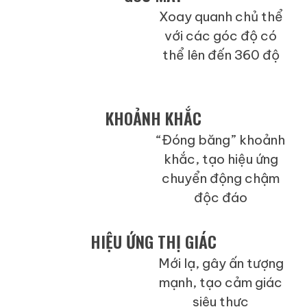
Xoay quanh chủ thể
Cố định hoặc chuyển
với các góc độ có
động một chiều
thể lên đến 360 độ
KHOẢNH KHẮC
“Đóng băng” khoảnh
Ghi nhận theo thời
khắc, tạo hiệu ứng
gian thực
chuyển động chậm
độc đáo
HIỆU ỨNG THỊ GIÁC
Mới lạ, gây ấn tượng
Phổ biến, dễ trôi qua
mạnh, tạo cảm giác
siêu thực