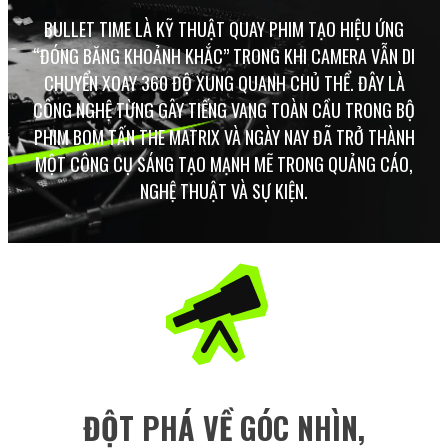
BULLET TIME LÀ KỸ THUẬT QUAY PHIM TẠO HIỆU ỨNG
“ĐÓNG BĂNG KHOẢNH KHẮC” TRONG KHI CAMERA VẪN DI
CHUYỂN XOAY 360 ĐỘ XUNG QUANH CHỦ THỂ. ĐÂY LÀ
CÔNG NGHỆ TỪNG GÂY TIẾNG VANG TOÀN CẦU TRONG BỘ
PHIM BOM TẤN THE MATRIX VÀ NGÀY NAY ĐÃ TRỞ THÀNH
MỘT CÔNG CỤ SÁNG TẠO MẠNH MẼ TRONG QUẢNG CÁO,
NGHỆ THUẬT VÀ SỰ KIỆN.
ĐỘT PHÁ VỀ GÓC NHÌN,