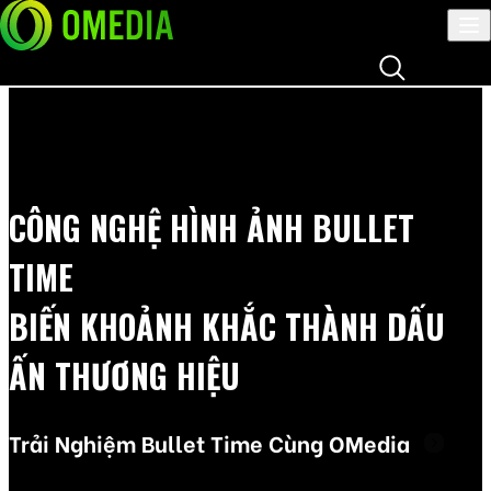
Đăng nhập
Skip to content
Skip to content
CÔNG NGHỆ HÌNH ẢNH
BULLET
TIME
BIẾN KHOẢNH KHẮC THÀNH DẤU
ẤN THƯƠNG HIỆU
Trải Nghiệm Bullet Time Cùng OMedia