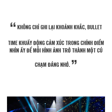
“
KHÔNG CHỈ GHI LẠI KHOẢNH KHẮC, BULLET
TIME KHUẤY ĐỘNG CẢM XÚC TRONG CHÍNH ĐIỂM
NHÌN ẤY ĐỂ MỖI HÌNH ẢNH TRỞ THÀNH MỘT CÚ
”
CHẠM ĐÁNG NHỚ.