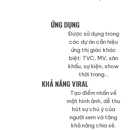
ỨNG DỤNG
Được sử dụng trong
Phổ biến trong hầu
các dự án cần hiệu
hết các sản phẩm:
ứng thị giác khác
TVC, MV, phim doanh
biệt: TVC, MV, sân
nghiệp…
khấu, sự kiện, show
thời trang…
KHẢ NĂNG VIRAL
Tạo điểm nhấn về
mặt hình ảnh, dễ thu
Phụ thuộc vào cách
hút sự chú ý của
dựng và kể chuyện
người xem và tăng
khả năng chia sẻ.