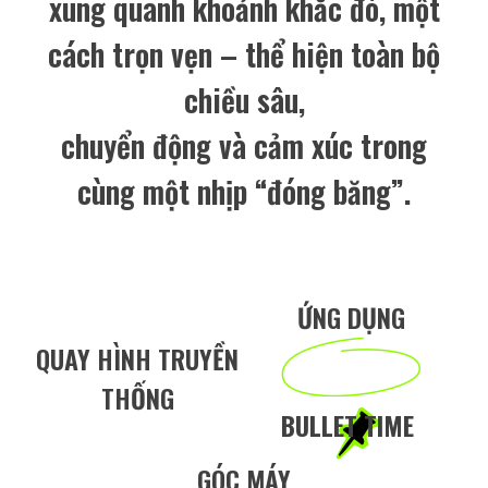
xung quanh khoảnh khắc đó, một
cách trọn vẹn – thể hiện toàn bộ
chiều sâu,
chuyển động và cảm xúc trong
cùng một nhịp “đóng băng”.
ỨNG DỤNG
QUAY HÌNH TRUYỀN
THỐNG
BULLET TIME
GÓC MÁY