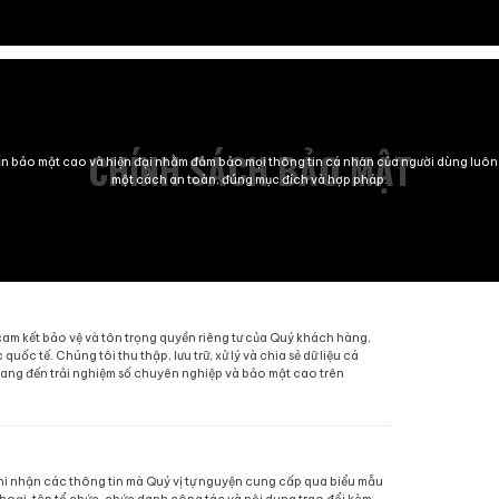
CHÍN
edia áp dụng các tiêu chuẩn bảo mật cao và hiện đại nh
một cách