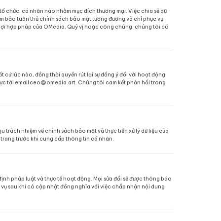
hỉ được thực hiện khi có sự đồng ý trước và Quý vị có quyề
ần thiết để hoàn thành mục đích thu thập hoặc tuân thủ q
h, dữ liệu sẽ được xóa hoặc ẩn danh một cách an toàn, b
tiêu chuẩn quốc tế nhằm ngăn chặn truy cập trái phép, l
 và lưu trữ, kiểm soát quyền truy cập nội bộ, tường lửa, g