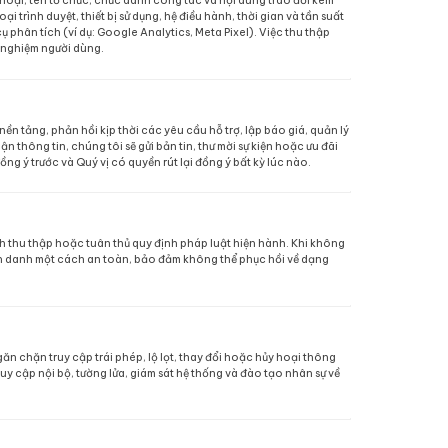
”, “Chúng tôi”) trân trọng cam kết bảo vệ và tôn trọng 
 Việt Nam và các chuẩn mực quốc tế. Chúng tôi thu thập, lư
ong phạm vi cần thiết nhằm mang đến trải nghiệm số chu
h vụ của OMedia, chúng tôi ghi nhận các thông tin mà Qu
 tên, địa chỉ email, số điện thoại, tên tổ chức, chức dan
ệu kỹ thuật như địa chỉ IP, loại trình duyệt, thiết bị sử dụ
 thông qua cookie và công cụ phân tích (ví dụ: Google An
 lưu lượng và tối ưu hóa trải nghiệm người dùng.
 động an toàn, ổn định của nền tảng, phản hồi kịp thời cá
vụ. Nếu Quý vị đã đồng ý nhận thông tin, chúng tôi sẽ gửi