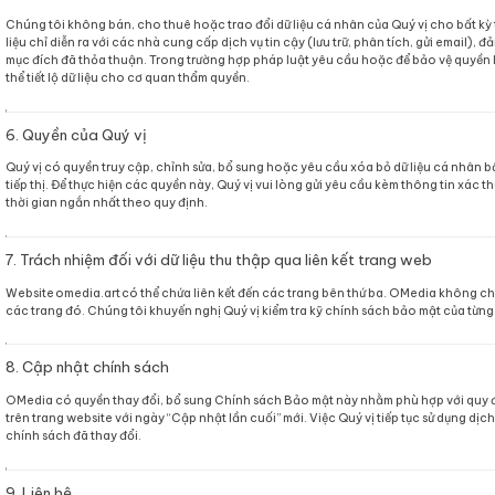
phù hợp với nhu cầu và sở thích. Mọi hoạt động tiếp thị c
3. Thời gian lưu giữ dữ liệu cá nhân
Chúng tôi chỉ lưu trữ dữ liệu cá nhân trong thời gian c
còn nhu cầu sử dụng hoặc hết hạn lưu giữ theo quy địn
gốc.
4. Cách chúng tôi bảo mật dữ liệu cá nhân
OMedia áp dụng các biện pháp kỹ thuật và tổ chức theo 
tin. Các biện pháp bao gồm mã hóa dữ liệu khi truyền tải
bảo mật thông tin.
5. Chia sẻ và tiết lộ thông tin