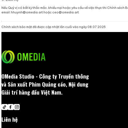
Chúng tôi không bán, cho thuê hoặc trao đổi dữ liệu cá
liệu chỉ diễn ra với các nhà cung cấp dịch vụ tin cậy (l
mục đích đã thỏa thuận. Trong trường hợp pháp luật y
thể tiết lộ dữ liệu cho cơ quan thẩm quyền.
6. Quyền của Quý vị
Quý vị có quyền truy cập, chỉnh sửa, bổ sung hoặc yêu 
tiếp thị. Để thực hiện các quyền này,
Quý vị vui lòng gửi
thời gian ngắn nhất theo quy định.
7. Trách nhiệm đối với dữ liệu thu thập qua liê
Website omedia.art có thể chứa liên kết đến các trang b
các trang đó. Chúng tôi khuyến nghị Quý vị kiểm tra kỹ