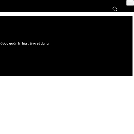
H SÁCH BẢO MẬT
ằm đảm bảo mọi thông tin cá nhân của người dùng luôn đư
 an toàn, đúng mục đích và hợp pháp.