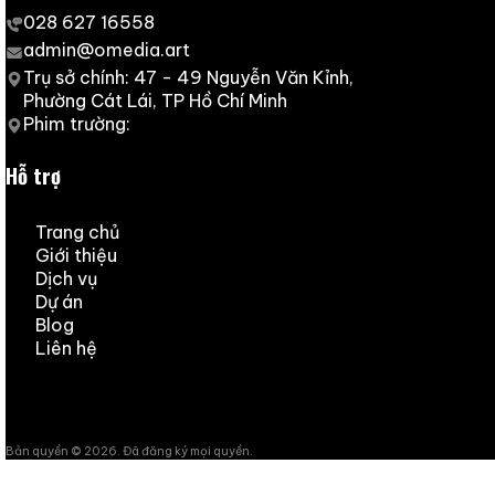
8. Cập nhật chính sách
OMedia có quyền thay đổi, bổ sung Chính sách Bảo mật 
trên trang website với ngày “Cập nhật lần cuối” mới. Vi
chính sách đã thay đổi.
9. Liên hệ
Nếu Quý vị có bất kỳ thắc mắc, khiếu nại hoặc yêu cầu v
e
mail: hhuynh
@omedia.art hoặc ceo@omedia.art
Chính sách bảo mật đã được cập nhật lần cuối vào ng