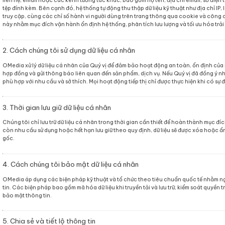
OMedia Joint Stock Company (sau đây gọi tắt là “OMedia
Đối tác và Người dùng (“Quý vị”) theo quy định pháp luật
nhân của Quý vị một cách minh bạch, an toàn và chỉ tr
website https://omedia.art.
1. Dữ liệu cá nhân chúng tôi có thể thu thập
Khi Quý vị truy cập website hoặc tương tác với các dịc
liên hệ, email hoặc các kênh tương tác khác, bao gồm họ
tệp đính kèm. Bên cạnh đó, hệ thống tự động thu thập dữ li
truy cập, cùng các chỉ số hành vi người dùng trên trang
này nhằm mục đích vận hành ổn định hệ thống, phân tích
2. Cách chúng tôi sử dụng dữ liệu cá nhân
OMedia xử lý dữ liệu cá nhân của Quý vị để đảm bảo hoạt
hợp đồng và gửi thông báo liên quan đến sản phẩm, dịch 