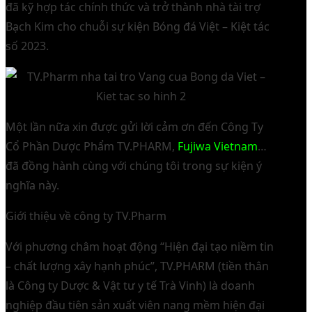
đã kỹ hợp tác chính thức và trở thành nhà tài trợ
Bạch Kim cho chuỗi sự kiện Bóng đá Việt – Kiệt tác
số 2023.
Một lần nữa xin được gửi lời cảm ơn đến Công Ty
Cổ Phần Dược Phẩm TV.PHARM,
Fujiwa Vietnam
…
đã đồng hành cùng với chúng tôi trong sự kiện ý
nghĩa này.
Giới thiệu về công ty TV.Pharm
Với phương châm hoạt động “Hiện đại tạo niềm tin
– chất lượng xây hạnh phúc”, TV.PHARM (tiền thân
là Công ty Dược & Vật tư y tế Trà Vinh) là doanh
nghiệp đầu tiên sản xuất viên nang mềm hiện đại