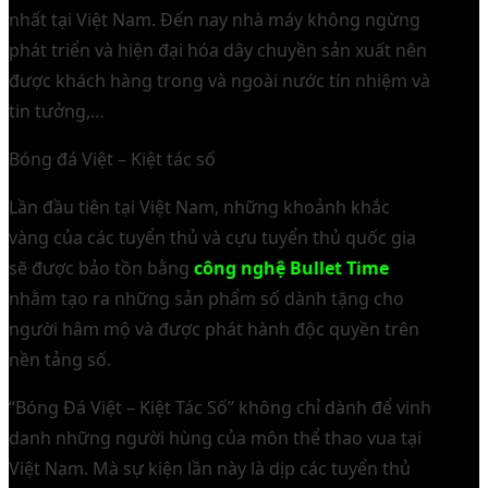
nhất tại Việt Nam. Đến nay nhà máy không ngừng
phát triển và hiện đại hóa dây chuyền sản xuất nên
được khách hàng trong và ngoài nước tín nhiệm và
tin tưởng,…
Bóng đá Việt – Kiệt tác số
Lần đầu tiên tại Việt Nam, những khoảnh khắc
vàng của các tuyển thủ và cựu tuyển thủ quốc gia
sẽ được bảo tồn bằng
công nghệ Bullet Time
nhằm tạo ra những sản phẩm số dành tặng cho
người hâm mộ và được phát hành độc quyền trên
nền tảng số.
“Bóng Đá Việt – Kiệt Tác Số” không chỉ dành để vinh
danh những người hùng của môn thể thao vua tại
Việt Nam. Mà sự kiện lần này là dịp các tuyển thủ