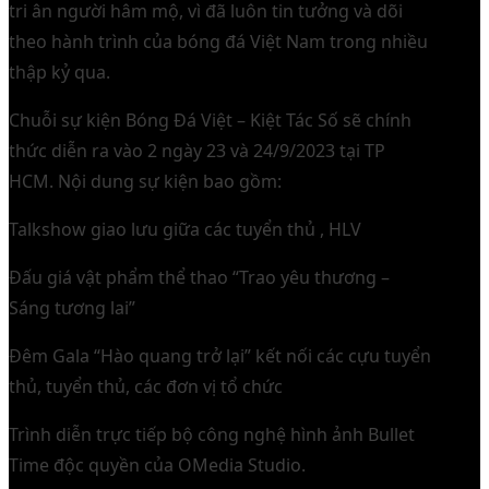
tri ân người hâm mộ, vì đã luôn tin tưởng và dõi
theo hành trình của bóng đá Việt Nam trong nhiều
thập kỷ qua.
Chuỗi sự kiện Bóng Đá Việt – Kiệt Tác Số sẽ chính
thức diễn ra vào 2 ngày 23 và 24/9/2023 tại TP
HCM. Nội dung sự kiện bao gồm:
Talkshow giao lưu giữa các tuyển thủ , HLV
Đấu giá vật phẩm thể thao “Trao yêu thương –
Sáng tương lai”
Đêm Gala “Hào quang trở lại” kết nối các cựu tuyển
thủ, tuyển thủ, các đơn vị tổ chức
Trình diễn trực tiếp bộ công nghệ hình ảnh Bullet
Time độc quyền của OMedia Studio.