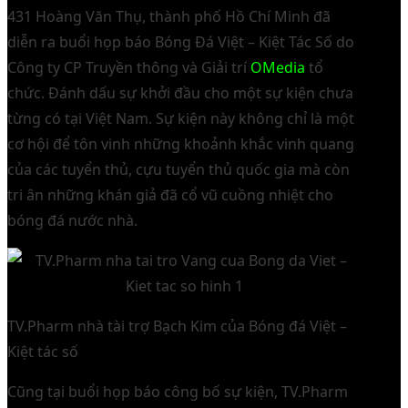
431 Hoàng Văn Thụ, thành phố Hồ Chí Minh đã
diễn ra buổi họp báo Bóng Đá Việt – Kiệt Tác Số do
Công ty CP Truyền thông và Giải trí
OMedia
tổ
chức. Đánh dấu sự khởi đầu cho một sự kiện chưa
từng có tại Việt Nam. Sự kiện này không chỉ là một
cơ hội để tôn vinh những khoảnh khắc vinh quang
của các tuyển thủ, cựu tuyển thủ quốc gia mà còn
tri ân những khán giả đã cổ vũ cuồng nhiệt cho
bóng đá nước nhà.
TV.Pharm nhà tài trợ Bạch Kim của Bóng đá Việt –
Kiệt tác số
Cũng tại buổi họp báo công bố sự kiện, TV.Pharm