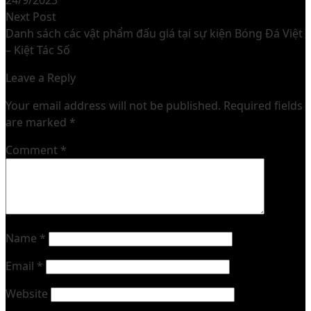
24/9/2023
Next post:
Next Post
Danh sách các vật phẩm đấu giá tại sự kiện Bóng Đá Việt
– Kiệt Tác Số
Leave a Reply
Your email address will not be published.
Required fields
are marked
*
Comment
*
Name
*
Email
*
Website