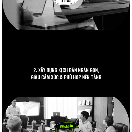
2. XÂY DỰNG KỊCH BẢN NGẮN GỌN,
GIÀU CẢM XÚC & PHÙ HỢP NỀN TẢNG