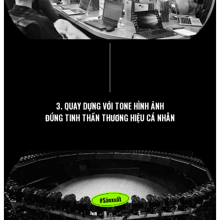
3. QUAY DỰNG VỚI TONE HÌNH ẢNH
ĐÚNG TINH THẦN THƯƠNG HIỆU CÁ NHÂN