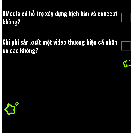
OMedia có hỗ trợ xây dựng kịch bản và concept
không?
Chi phí sản xuất một video thương hiệu cá nhân
có cao không?
CÙNG OMEDIA, BIẾN CÂU CHUYỆN
CÁ NHÂN
THÀNH SỨC HÚT THƯƠNG
HIỆU