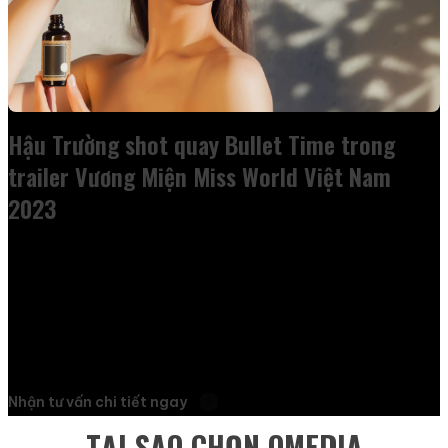
Hậu Trường shot quay Bullet Time trong
trailer Vương Miện Miss World Việt Nam
2023
Nhận tư vấn chi tiết ngay
TẠI SAO CHỌN
OMEDIA