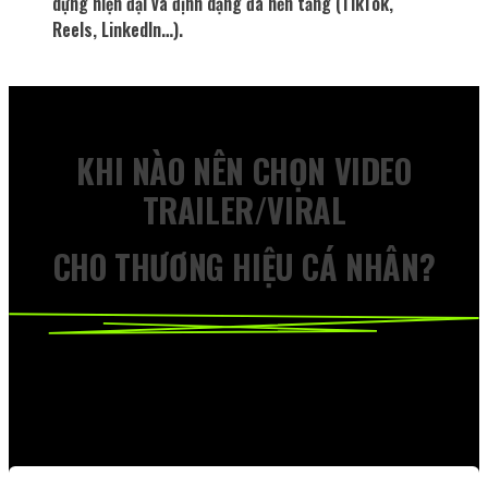
dựng hiện đại và định dạng đa nền tảng (TikTok,
Reels, LinkedIn…).
KHI NÀO NÊN CHỌN VIDEO
TRAILER/VIRAL
CHO THƯƠNG HIỆU CÁ NHÂN?