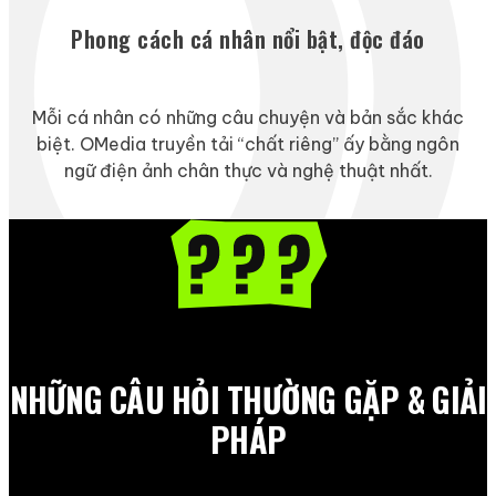
Phong cách cá nhân nổi bật, độc đáo
Mỗi cá nhân có những câu chuyện và bản sắc khác
biệt. OMedia truyền tải “chất riêng” ấy bằng ngôn
ngữ điện ảnh chân thực và nghệ thuật nhất.
NHỮNG CÂU HỎI THƯỜNG GẶP & GIẢI
PHÁP