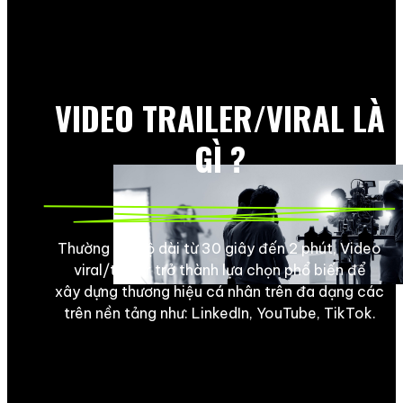
VIDEO TRAILER/VIRAL LÀ
GÌ ?
Thường có độ dài từ 30 giây đến 2 phút, Video
viral/trailer trở thành lựa chọn phổ biến để
xây dựng thương hiệu cá nhân trên đa dạng các
trên nền tảng như: LinkedIn, YouTube, TikTok.