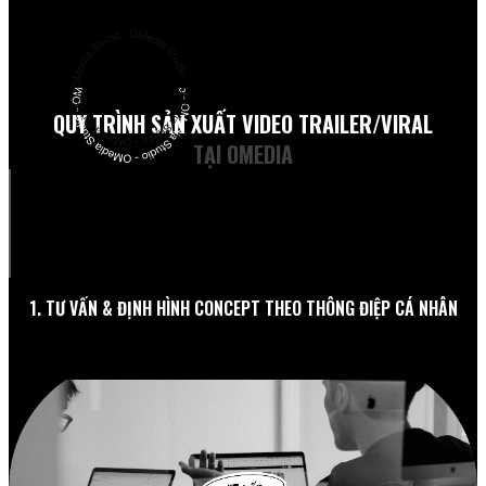
QUY TRÌNH SẢN XUẤT VIDEO TRAILER/VIRAL
TẠI OMEDIA
1. TƯ VẤN & ĐỊNH HÌNH CONCEPT THEO THÔNG ĐIỆP CÁ NHÂN