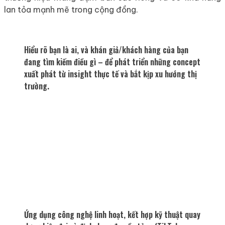
lan tỏa mạnh mẽ trong cộng đồng.
Hiểu rõ bạn là ai, và khán giả/khách hàng của bạn
đang tìm kiếm điều gì – để phát triển những concept
xuất phát từ insight thực tế và bắt kịp xu hướng thị
trường.
Thiết kế visual có chiến lược, từ bối cảnh, tone màu
đến ánh sáng và nhịp dựng – phản ánh đúng tính
cách, giá trị và định vị cá nhân.
Ứng dụng công nghệ linh hoạt, kết hợp kỹ thuật quay