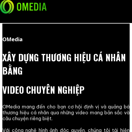
Skip to content
Skip to content
OMedia
XÂY DỰNG THƯƠNG HIỆU CÁ NHÂN
BẰNG
VIDEO CHUYÊN NGHIỆP
OMedia mang đến cho bạn cơ hội định vị và quảng bá
thương hiệu cá nhân qua những video mang bản sắc và
câu chuyện riêng biệt.
Với công nghệ hình ảnh độc quyền, chúng tôi tái hiện