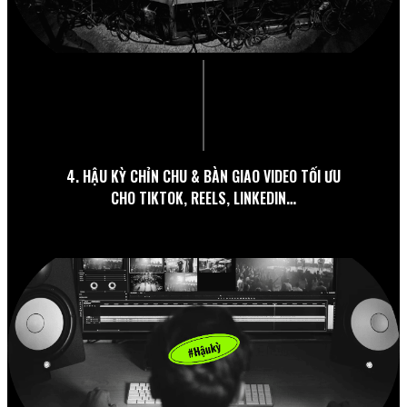
4. HẬU KỲ CHỈN CHU & BÀN GIAO VIDEO TỐI ƯU
CHO TIKTOK, REELS, LINKEDIN…