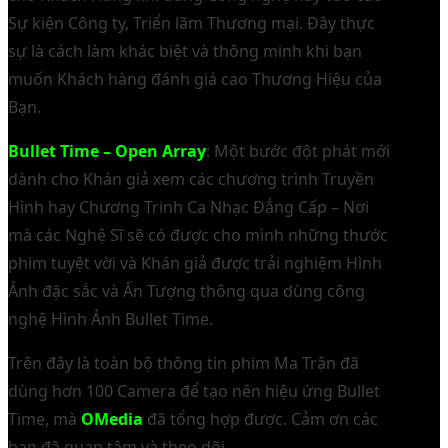
Sự kiện Công ty, Triển lãm Thương mại. Đây thực
sự là cách làm khác biệt và thông minh khi bạn
muốn Khách hàng đánh giá cao Thương Hiệu của
Bạn.
Bullet Time – Open Array
: Một bước đột phát mới
dành cho Khán giả xem các chương trình Truyền
Hình hay Chương Trinh Ca Nhạc Đẳng Cấp – Nơi
mà các Nghệ Sĩ sẽ có được cho mình những thước
phim tuyệt vời và Khán giả được trải nghiệm Hình
Ảnh đặc sắc và Ấn Tượng thông qua dùng công
nghệ Hình Ảnh Bullet Time.
Trên đây là toàn bộ thông tin phim Ma Trận đã
dùng hơn 100 Camera để tạo nên hiệu ứng Bullet
Time, mà
OMedia
đã tổng hợp được. Cảm ơn các
bạn đã quan tâm và theo dõi.