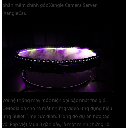
phần mềm chính gốc Xangle Camera Server
(XangleCs).
Với hệ thống máy móc hiện đại bậc nhất thế giới,
OMedia đã cho ra mắt những video ứng dụng hiệu
ứng Bullet Time cực đỉnh. Trong đó dự án hợp tác
với Rap Việt Mùa 3 gần đây, là một minh chứng rõ