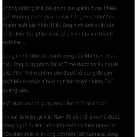
Không những thế, bộ phim còn giành được nhiều
giải thưởng danh giá cho các hạng mục như Âm
thanh xuất sắc nhất, Hiệu ứng hình ảnh xuất sắc
nhất, Biên tập phim xuất sắc, Biên tập âm thanh
xuất sắc…
Cũng chính nhờ sự thành công của Ma Trận, mà
hiệu ứng quay phim Bullet Time được nhiều người
biết đến. Thậm chí nó còn được sử dụng để sản
xuất MV ca nhạc, Chương trình truyền hình, TVC
quảng cáo…
Việt Nam có thể quay được Bullet Time chưa?
Tin vui, là hiện tại Việt Nam đã có thể làm chủ được
công nghệ Bullet Time. Khi OMedia hiện đang sở
hữu dàn thiết bị khủng, với hơn 120 Camera, cùng