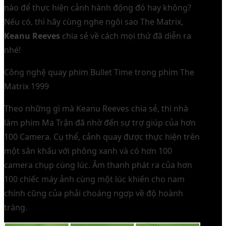
nào để thực hiện cảnh hành động đó hay không?
Nếu có, thì hãy cùng nghe ngôi sao The Matrix,
Keanu Reeves
chia sẻ về cách mọi thứ đã diễn ra
nhé!
Công nghệ quay phim Bullet Time trong phim The
Matrix 1999
Theo những gì mà Keanu Reeves chia sẻ, thì nhà
làm phim Ma Trận đã nhờ đến sự trợ giúp của hơn
100 Camera. Cụ thể, cảnh quay được thực hiện trên
một sân khấu với phông xanh và có hơn 100
camera chụp cùng lúc. Âm thanh phát ra của hơn
100 chiếc máy ảnh cùng một lúc khiến cho nam
chính cũng của phải choáng ngợp về độ hoành
tráng.