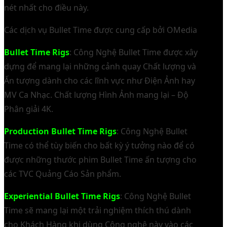
nét nhất cho điều này.
Các dịch vụ Bullet Time được cung cấp bởi OMedia
Bullet Time Rigs
: Công Nghệ Bullet Time được xây
dựng để mang lại những cảnh quay Chất lượng và
Ấn tượng dành cho các lĩnh vực như Điện Ảnh hay
MV Ca Nhạc. Chất lượng Hình Ảnh mang lại – Độ
Phân giải 4K.
Production Bullet Time Rigs
: Công Nghệ Bullet
Time có thể tùy biến cho bất kỳ ý tưởng nào để có
được những thước phim Bullet Time ấn tượng cho
các TVC Quảng Cáo Sản phẩm.
Experiential Bullet Time Rigs
: Công Nghệ Bullet
Time sẽ mang lại một trải nghiệm thích thú dành
cho Khách Hàng khi dùng Công nghệ này vào các