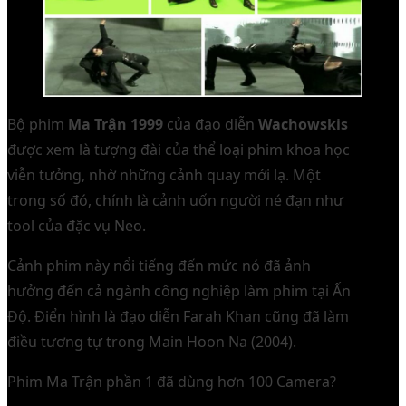
Bộ phim
Ma Trận 1999
của đạo diễn
Wachowskis
được xem là tượng đài của thể loại phim khoa học
viễn tưởng, nhờ những cảnh quay mới lạ. Một
trong số đó, chính là cảnh uốn người né đạn như
tool của đặc vụ Neo.
Cảnh phim này nổi tiếng đến mức nó đã ảnh
hưởng đến cả ngành công nghiệp làm phim tại Ấn
Độ. Điển hình là đạo diễn Farah Khan cũng đã làm
điều tương tự trong Main Hoon Na (2004).
Phim Ma Trận phần 1 đã dùng hơn 100 Camera?