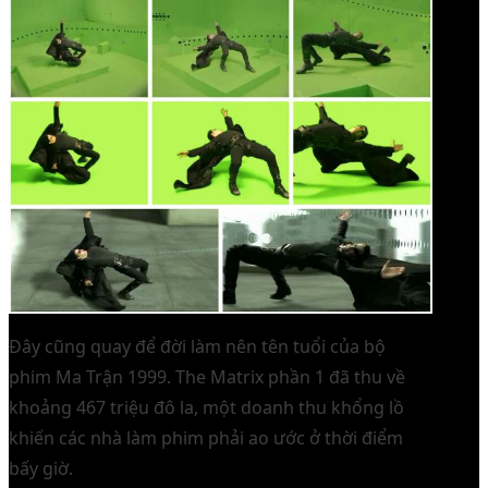
Đây cũng quay để đời làm nên tên tuổi của bộ
phim Ma Trận 1999. The Matrix phần 1 đã thu về
khoảng 467 triệu đô la, một doanh thu khổng lồ
khiến các nhà làm phim phải ao ước ở thời điểm
bấy giờ.