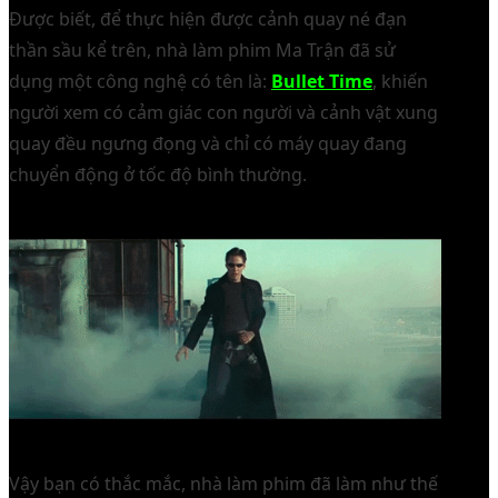
Được biết, để thực hiện được cảnh quay né đạn
thần sầu kể trên, nhà làm phim Ma Trận đã sử
dụng một công nghệ có tên là:
Bullet Time
, khiến
người xem có cảm giác con người và cảnh vật xung
quay đều ngưng đọng và chỉ có máy quay đang
chuyển động ở tốc độ bình thường.
Vậy bạn có thắc mắc, nhà làm phim đã làm như thế