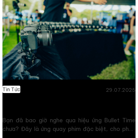
mạng xã hội trong những ngày qua. Đặc biệt là khi
ban tổ chức thông báo việc, Alan Walker về Việt
Nam để biểu diễn trong đêm nhạc hội của
Heineken. >>Video […]
Tin Tức
29.07.2025
Cách Quay Bullet Time Với Insta 360 Cho Dân Mới
Vào Nghề
Bạn đã bao giờ nghe qua hiệu ứng Bullet Time
chưa? Đây là ứng quay phim đặc biệt, cho phép
bạn “đóng băng” thời gian và quay phim xung