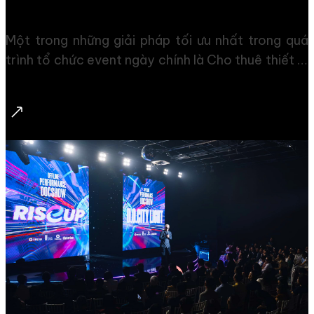
OMEDIA Cung Cấp Dịch Vụ Cho Thuê Thiết Bị Sự Kiện
Tại Sài Gòn
Một trong những giải pháp tối ưu nhất trong quá
trình tổ chức event ngày chính là Cho thuê thiết bị
sự kiện. Không chỉ giúp chương trình được thuận
lợi, tiết kiệm chi phí, mà điều này còn thể hiện sự
linh hoạt trong công tác chuẩn bị chương trình.
OMedia – đơn vị hàng đầu trong lĩnh vực truyền
thông, tổ chức sự kiện, cung cấp đa dạng các loại
thiết bị sự kiện chất lượng cao, dịch vụ chuyên
nghiệp, đáp ứng mọi nhu cầu của khách hàng. 1.
Lợi ích khi thuê thiết bị sự kiện Việc […]