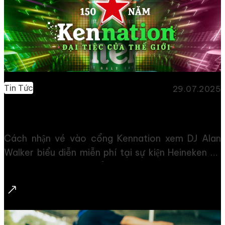
Tin Tức
29.07.2025
Vé vào cổng Kennation xem DJ Alan Walker biểu diễn
Cách nhận vé vào cổng Kennation xem DJ Alan
Walker biểu diễn miễn phí tại sự kiện Heineken kỷ
niệm 150 năm, được tổ chức vào ngày 7/10/2023
tại Trần Bạch Đằng, Tp. Thủ Đức, Tp. Hồ Chí Minh
(Chân cầu Ba Son). Sự kiện Kennation Sự kiện kỷ
niệm 150 năm thành lập của Heineken – Kennation
hiện đang trở thành tâm điểm chú ý của cộng đồng