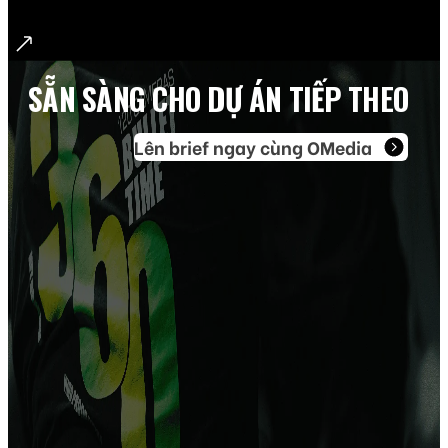
giá siêu hấp dẫn chỉ 100.000 VND (khán đài C và
D) và 200.000 VND (khán đài A và B). Mua Vé Trận
giao hữu Hào Quang Trở Lại trên sân Thống Nhất
SẴN SÀNG CHO
DỰ ÁN TIẾP THEO
Mới đây trên Fanpage Bephongthuonghieu, đã
chính thức thông báo mở bán vé trực tiếp tại sân
Lên brief ngay cùng OMedia
vận động Thống Nhất, cho trận giao hữu của thế
hệ vàng bóng đã Việt Nam sẽ diễn ra vào […]