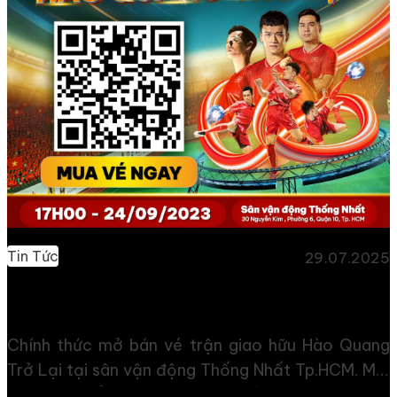
muốn, gửi lời tri ân đặc biệt dành cho các huấn
luyện viên, các tuyển thủ quốc gia cùng người hâm
mộ bóng đá đã cống hiến hết mình […]
Tin Tức
29.07.2025
Mở bán vé trận Hào Quang Trở Lại tại sân vận động
Thống Nhất
Chính thức mở bán vé trận giao hữu Hào Quang
Trở Lại tại sân vận động Thống Nhất Tp.HCM. Mọi
người có thể mua Offline trực tiếp tại sân với mức