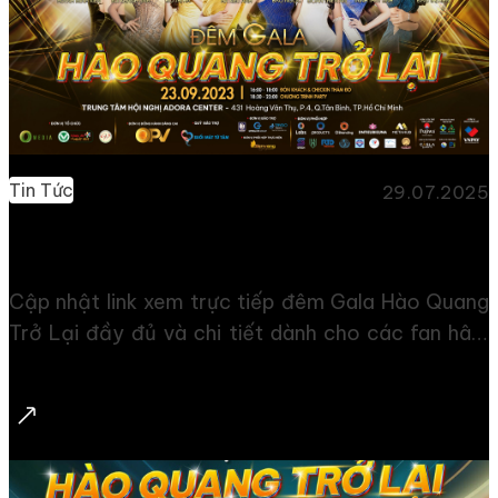
Tin Tức
29.07.2025
Xem trực tiếp Gala Hào Quang Trở Lại ở đâu?
Cập nhật link xem trực tiếp đêm Gala Hào Quang
Trở Lại đầy đủ và chi tiết dành cho các fan hâm
mộ bóng đá Việt Nam. Hãy cùng với OMedia
Studio tìm hiểu nội dung bài viết dưới đây để biết
xem gala tri ân ở đâu nhé! Đêm Gala Hào Quang
Trở Lại Đêm Gala Tri Ân “Hào Quang Trở Lại”,
được tổ chức vào tối ngày 23/9/2023 với mong