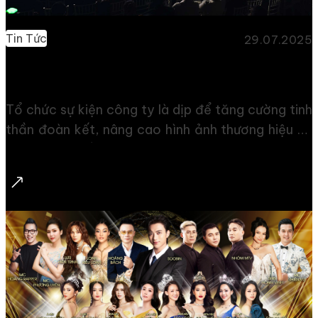
Tin Tức
29.07.2025
Tổ Chức Sự Kiện Công Ty Và Những Điều Cần Biết
Tổ chức sự kiện công ty là dịp để tăng cường tinh
thần đoàn kết, nâng cao hình ảnh thương hiệu và
đạt được nhiều mục tiêu kinh doanh khác. Không
chỉ đơn thuần là một hoạt động mang tính chất
khoa trương hay tiệc tùng sôi nổi, tổ chức sự kiện
công ty mang đến những lợi ích đáng kể cho
doanh nghiệp như: tăng doanh số, mức độ nhận
diện thương hiệu, củng cố văn hóa doanh nghiệp,…
Cho nên, việc tổ chức thành công một sự kiện đòi
hỏi sự chuẩn bị chi tiết và cẩn trọng. Những […]