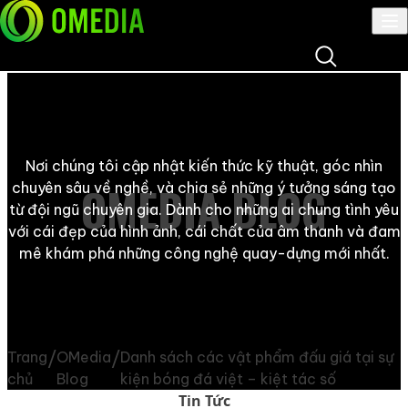
Đăng nhập
Skip to content
Skip to content
Nơi chúng tôi cập nhật kiến thức kỹ thuật, góc nhìn
OMEDIA BLOG
chuyên sâu về nghề, và chia sẻ những ý tưởng sáng tạo
từ đội ngũ chuyên gia. Dành cho những ai chung tình yêu
với cái đẹp của hình ảnh, cái chất của âm thanh và đam
mê khám phá những công nghệ quay-dựng mới nhất.
/
/
Trang
OMedia
Danh sách các vật phẩm đấu giá tại sự
chủ
Blog
kiện bóng đá việt – kiệt tác số
Tin Tức