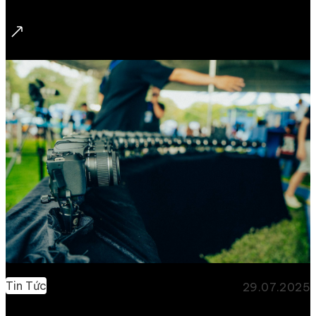
quanh đối tượng. Còn với Insta360, việc tạo ra
những hình ảnh Bullet Time trở nên đơn giản hơn
bao giờ hết. Bài đăng này sẽ hướng dẫn bạn từng
bước để sử dụng hiệu ứng Bullet Time, ngay cả khi
bạn là người mới bắt đầu. 1. Bullet Time là gì?
Bullet Time được hiểu là hiệu ứng hình ảnh giúp tạo
ra hiệu ứng như thể thời gian đang trôi […]
Tin Tức
29.07.2025